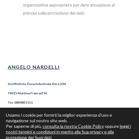
organizzative appropriate per dare attuazione ai
principi sulla protezione dei dati.
ANGELO NARDELLI
Via Mottola Zona Industriale Km 2,200
74015 Martina Franca(TA)
Tel: 0804851111
Fax: 0804851100
Usiamo i cookie per fornirti la miglior esperienza d'uso e
navigazione sul nostro sito web.
P.Iva 02154100735
Per saperne di più,
consulta la nostra Cookie Policy
oppure
leggi i
nostri termini e condizioni in merito alla Sua privacy e alla
protezione dei Suoi dati