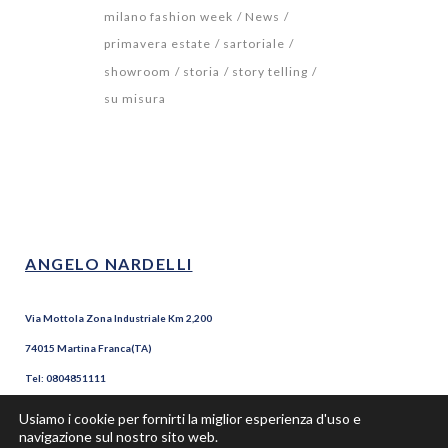
milano fashion week
News
primavera estate
sartoriale
showroom
storia
story telling
su misura
ANGELO NARDELLI
Via Mottola Zona Industriale Km 2,200
74015 Martina Franca(TA)
Tel: 0804851111
Fax: 0804851100
Usiamo i cookie per fornirti la miglior esperienza d'uso e
navigazione sul nostro sito web.
P.Iva 02154100735