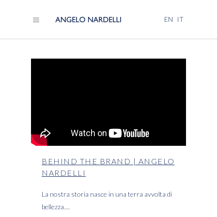
EN
IT
BEHIND THE BRAND | ANGELO
NARDELLI
La nostra storia nasce in una terra avvolta di
bellezza.